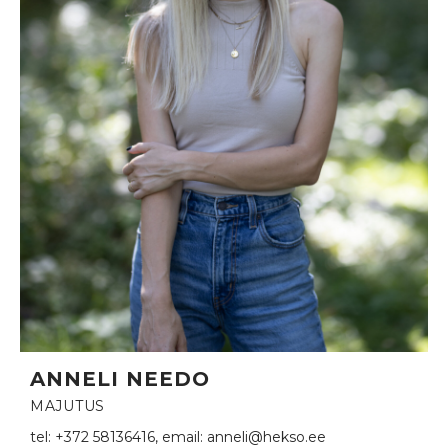
ANNELI NEEDO
MAJUTUS
tel: +372 58136416, email: anneli@hekso.ee